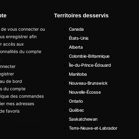
te
Territoires desservis
 de vous connecter ou
Canada
us enregistrer afin
États-Unis
ir accès aux
Alberta
ionnalités du compte
Colombie-Britannique
.
Île-du-Prince-Édouard
nnecter
egistrer
Manitoba
au de bord
Nouveau-Brunswick
ls du compte
Nouvelle-Écosse
orique des commandes
Ontario
ier mes adresses
Québec
 de favoris
Saskatchewan
 de vous connecter ou
Terre-Neuve-et-Labrador
us enregistrer afin