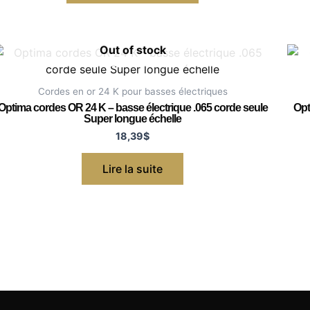
Out of stock
Cordes en or 24 K pour basses électriques
Optima cordes OR 24 K – basse électrique .065 corde seule
Opt
Super longue échelle
18,39
$
Lire la suite