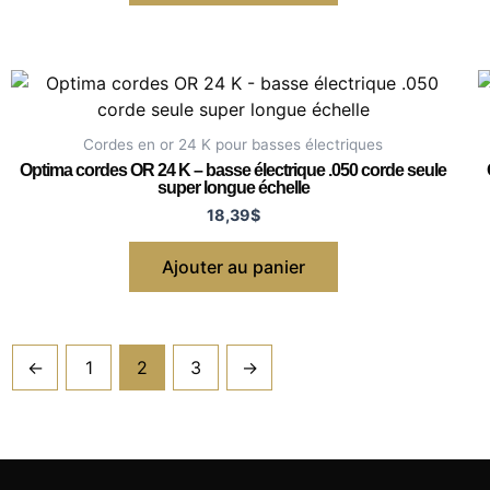
Cordes en or 24 K pour basses électriques
Optima cordes OR 24 K – basse électrique .050 corde seule
super longue échelle
18,39
$
Ajouter au panier
←
1
2
3
→