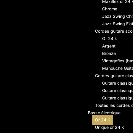
Maxiflex or 24 
Chrome
Jazz Swing Ch
Jazz Swing Fl
Cordes guitare aco
Or 24 k
Argent
Bronze
Vintageflex (ba
Manouche Guit
Cordes guitare cla
Guitare classiq
Guitare classiq
Guitare classiq
Toutes les cordes 
Basse électrique
Or 24 K
Unique or 24 K