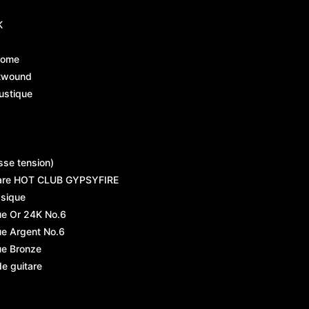
K
rome
atwound
ustique
sse tension)
are HOT CLUB GYPSYFIRE
ssique
ue Or 24K No.6
ue Argent No.6
ue Bronze
de guitare