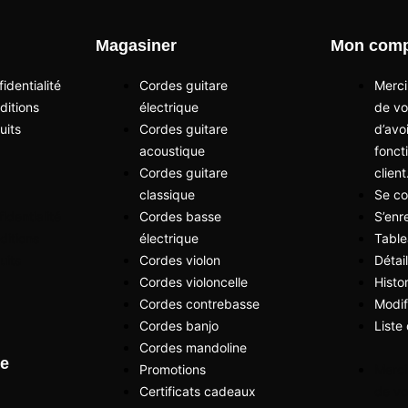
Magasiner
Mon comp
identialité
Cordes guitare
Merci
ditions
électrique
de vo
uits
Cordes guitare
d’avo
acoustique
fonct
Cordes guitare
client
classique
Se co
identialité
Cordes basse
S’enr
ditions
électrique
Table
uits
Cordes violon
Détai
Cordes violoncelle
Hist
Cordes contrebasse
Modif
Cordes banjo
Liste
Cordes mandoline
re
Promotions
Merci
Certificats cadeaux
de vo