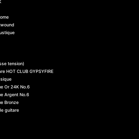
K
rome
atwound
ustique
sse tension)
are HOT CLUB GYPSYFIRE
ssique
ue Or 24K No.6
ue Argent No.6
ue Bronze
de guitare