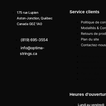
Service clients
175 rue Lupien
Aston-Jonction, Québec
Politique de conf
Canada G0Z 1A0
Modalités & Con
Retours de prod
Plan du site
(819) 695-3554
Contactez-nous
info@optima-
strings.ca
Politique de conf
Modalités & Con
I
I
Retours de prod
Plan du site
Contactez-nous
c
n
o
s
Heures d'ouvertu
Lundi au vendredi: