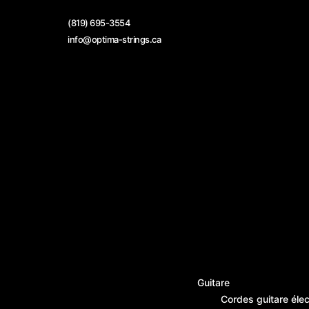
Skip
to
(819) 695-3554
content
info@optima-strings.ca
Guitare
Cordes guitare élec