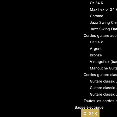
Or 24 K
Maxiflex or 24 
Chrome
Jazz Swing Ch
Jazz Swing Fl
Cordes guitare aco
Or 24 k
Argent
Bronze
Vintageflex (ba
Manouche Guit
Cordes guitare cla
Guitare classiq
Guitare classiq
Guitare classiq
Toutes les cordes 
Basse électrique
Or 24 K