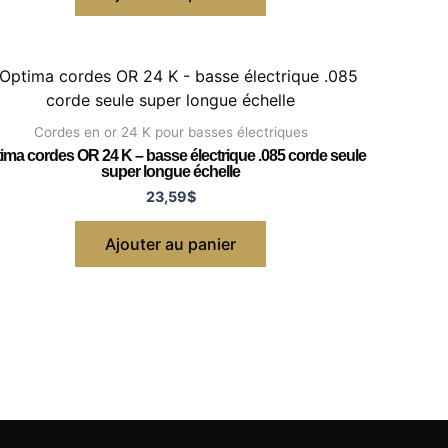
Cordes en or 24 K pour basses électriques
ima cordes OR 24 K – basse électrique .085 corde seule
super longue échelle
23,59
$
Ajouter au panier