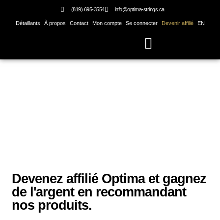
Skip
(819) 695-3554
info@optima-strings.ca
to
Détaillants
À propos
Contact
Mon compte
Se connecter
Devenir affilié
EN
content
Basse électrique
Devenir affilié
Devenez affilié Optima et gagnez
de l'argent en recommandant
nos produits.