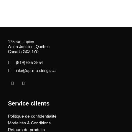
175 rue Lupien
Aston-Jonction, Québec
Canada G0Z 1A0
(819) 695-3554
info@optima-strings.ca
I
I
c
n
o
s
n
t
-
a
Service clients
f
g
a
r
c
a
Politique de confidentialité
e
m
b
Modalités & Conditions
o
o
Retours de produits