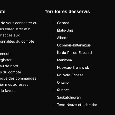
te
Territoires desservis
 de vous connecter ou
Canada
us enregistrer afin
États-Unis
ir accès aux
Alberta
ionnalités du compte
Colombie-Britannique
.
Île-du-Prince-Édouard
nnecter
egistrer
Manitoba
au de bord
Nouveau-Brunswick
ls du compte
Nouvelle-Écosse
orique des commandes
Ontario
ier mes adresses
Québec
 de favoris
Saskatchewan
 de vous connecter ou
Terre-Neuve-et-Labrador
us enregistrer afin