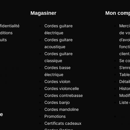
Magasiner
Mon comp
identialité
Cordes guitare
Merci
ditions
électrique
de vo
uits
Cordes guitare
d’avo
acoustique
fonct
Cordes guitare
client
classique
Se co
identialité
Cordes basse
S’enr
ditions
électrique
Table
uits
Cordes violon
Détai
Cordes violoncelle
Hist
Cordes contrebasse
Modif
Cordes banjo
Liste
Cordes mandoline
re
Promotions
Merci
Certificats cadeaux
de vo