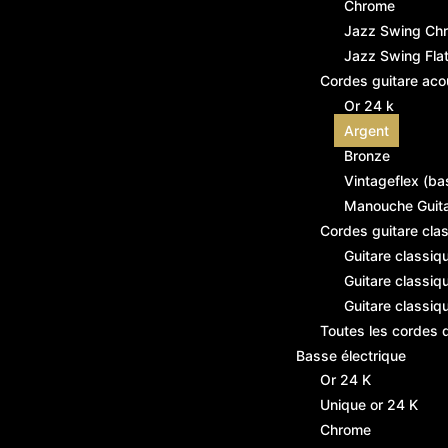
Chrome
Jazz Swing Ch
Jazz Swing Fl
Cordes guitare aco
Or 24 k
Argent
Bronze
Vintageflex (ba
Manouche Guit
Cordes guitare cla
Guitare classiq
Guitare classiq
Guitare classiq
Toutes les cordes 
Basse électrique
Or 24 K
Unique or 24 K
Chrome