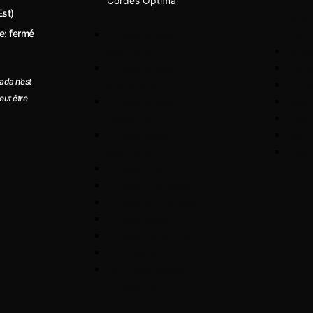
Cordes Optima
d’avo
Est)
fonct
e: fermé
Cordes guitare
client
électrique
Se co
Cordes guitare
S’enr
da n’est
acoustique
Table
eut être
Cordes guitare
Détai
classique
Hist
Cordes basse
Modif
électrique
Liste
Cordes violon
Cordes violoncelle
Cordes contrebasse
Cordes banjo
Cordes mandoline
Promotions
Certificats cadeaux
Cordes Optima