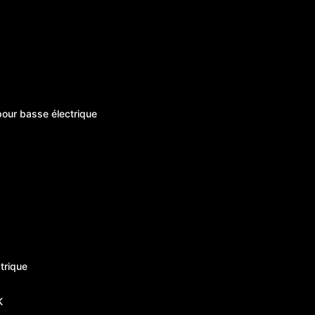
pour basse électrique
trique
K