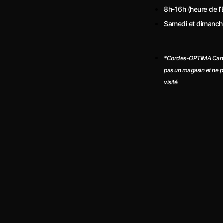
n
t
8h-16h (heure de l’
-
a
Samedi et dimanch
f
g
*Cordes-OPTIMA Cana
a
r
pas un magasin et ne p
visité.
c
a
e
m
b
o
o