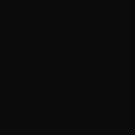
ir accès aux
ionnalités du compte
.
nnecter
egistrer
au de bord
ls du compte
orique des commandes
ier mes adresses
 de favoris