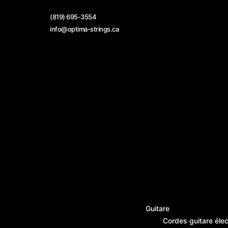
Skip
to
(819) 695-3554
content
info@optima-strings.ca
Guitare
Cordes guitare élec