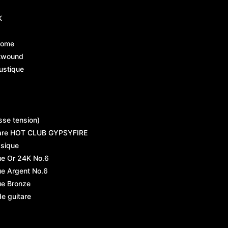
K
rome
atwound
ustique
sse tension)
are HOT CLUB GYPSYFIRE
ssique
ue Or 24K No.6
ue Argent No.6
ue Bronze
de guitare