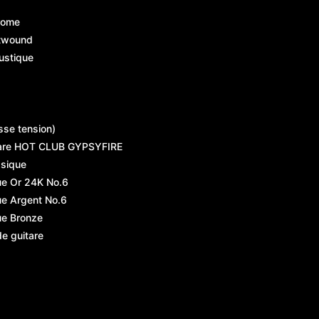
rome
atwound
ustique
sse tension)
are HOT CLUB GYPSYFIRE
ssique
ue Or 24K No.6
ue Argent No.6
ue Bronze
de guitare