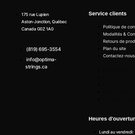
Service clients
175 rue Lupien
Aston-Jonction, Québec
Politique de conf
Canada G0Z 1A0
Modalités & Con
Retours de prod
Plan du site
(819) 695-3554
Contactez-nous
info@optima-
strings.ca
Politique de conf
Modalités & Con
I
I
Retours de prod
Plan du site
Contactez-nous
c
n
o
s
Heures d'ouvertu
Lundi au vendredi: