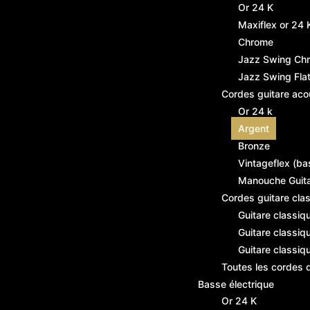
Or 24 K
Maxiflex or 24 
Chrome
Jazz Swing Ch
Jazz Swing Fl
Cordes guitare aco
Or 24 k
Argent
Bronze
Vintageflex (ba
Manouche Guit
Cordes guitare cla
Guitare classiq
Guitare classiq
Guitare classiq
Toutes les cordes 
Basse électrique
Or 24 K