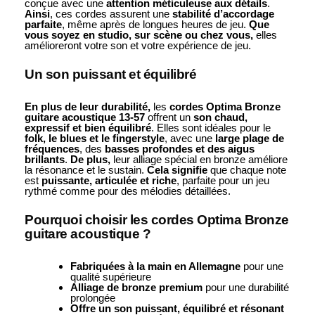
conçue avec une
attention méticuleuse aux détails
.
Ainsi
, ces cordes assurent une
stabilité d’accordage
parfaite
, même après de longues heures de jeu.
Que
vous soyez en studio, sur scène ou chez vous,
elles
amélioreront votre son et votre expérience de jeu.
Un son puissant et équilibré
En plus de leur durabilité,
les
cordes Optima Bronze
guitare acoustique 13-57
offrent un
son chaud,
expressif et bien équilibré
. Elles sont idéales pour le
folk, le blues et le fingerstyle
, avec une
large plage de
fréquences
, des
basses profondes et des aigus
brillants
.
De plus,
leur alliage spécial en bronze améliore
la résonance et le sustain.
Cela signifie
que chaque note
est
puissante, articulée et riche
, parfaite pour un jeu
rythmé comme pour des mélodies détaillées.
Pourquoi choisir les cordes Optima Bronze
guitare acoustique ?
Fabriquées à la main en Allemagne
pour une
qualité supérieure
Alliage de bronze premium
pour une durabilité
prolongée
Offre un son puissant, équilibré et résonant