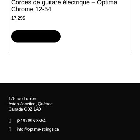
Cordes de guitare électrique – Optima
Chrome 12-54
17,29
$
Ajouter au panier
175 rue Lupien
Aston-Jonction, Québec
Canada G0Z 1A0
(819) 695-3554
info@optima-strings.ca