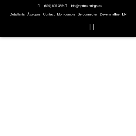
Skip
(819) 695-3554
info@optima-strings.ca
to
Détaillants
À propos
Contact
Mon compte
Se connecter
Devenir affilié
EN
content
Basse électrique