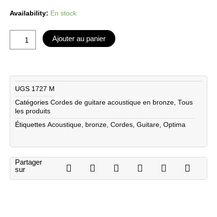
quantité
Availability:
En stock
de
Cordes
Ajouter au panier
de
guitare
acoustique
-
Optima
UGS
1727 M
Bronze
Catégories
Cordes de guitare acoustique en bronze
,
Tous
13-
les produits
57
Étiquettes
Acoustique
,
bronze
,
Cordes
,
Guitare
,
Optima
Partager
sur