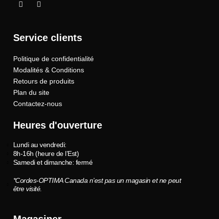
I
I
c
n
o
s
n
t
-
a
Service clients
f
g
a
r
c
a
Politique de confidentialité
e
m
b
Modalités & Conditions
o
o
Retours de produits
k
Plan du site
Contactez-nous
Heures d'ouverture
Lundi au vendredi:
8h-16h (heure de l’Est)
Samedi et dimanche: fermé
*Cordes-OPTIMA Canada n’est pas un magasin et ne peut
être visité.