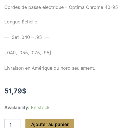
Cordes de basse électrique – Optima Chrome 40-95
Longue Échelle
— Set .040 – .95 —
[.040, .055, .075, .95]
Livraison en Amérique du nord seulement.
51,79
$
quantité
Availability:
En stock
de
Cordes
de
Ajouter au panier