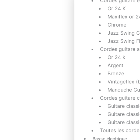
Cordes guitare é
Or 24 K
Maxiflex or 2
Chrome
Jazz Swing 
Jazz Swing F
Cordes guitare 
Or 24 k
Argent
Bronze
Vintageflex (
Manouche Gu
Cordes guitare c
Guitare class
Guitare class
Guitare class
Toutes les corde
Basse électrique