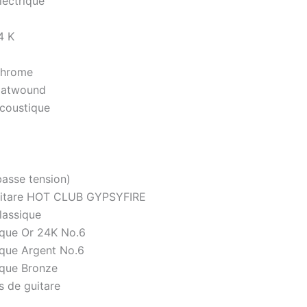
lectrique
4 K
Chrome
latwound
acoustique
basse tension)
itare HOT CLUB GYPSYFIRE
lassique
ique Or 24K No.6
ique Argent No.6
ique Bronze
s de guitare