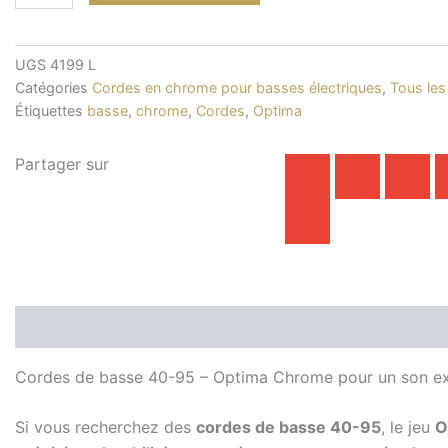
basse
électrique
-
Optima
UGS
4199 L
Chrome
Catégories
Cordes en chrome pour basses électriques
,
Tous les
40-
Étiquettes
basse
,
chrome
,
Cordes
,
Optima
95
Partager sur
Description
Informations complémentaires
Cordes de basse 40-95 – Optima Chrome pour un son ex
Si vous recherchez des
cordes de basse 40-95
, le jeu
O