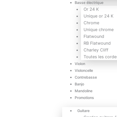
Basse électrique
Or 24 K
Unique or 24 K
Chrome
Unique chrome
Flatwound
RB Flatwound
Charley Cliff
Toutes les corde
Violon
Violoncelle
Contrebasse
Banjo
Mandoline
Promotions
Guitare