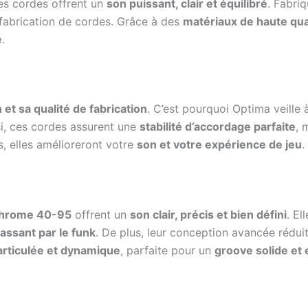
ces cordes offrent un
son puissant, clair et équilibré
. Fabri
fabrication de cordes. Grâce à des
matériaux de haute qua
e
.
 et sa qualité de fabrication
. C’est pourquoi Optima veille
si, ces cordes assurent une
stabilité d’accordage parfaite
, 
, elles amélioreront votre
son et votre expérience de jeu
.
Chrome 40-95
offrent un
son clair, précis et bien défini
. El
passant par le funk
. De plus, leur conception avancée rédui
articulée et dynamique
, parfaite pour un
groove solide et 