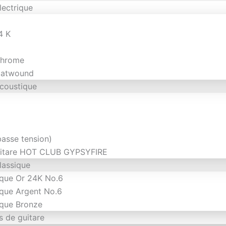
lectrique
4 K
Chrome
latwound
acoustique
basse tension)
itare HOT CLUB GYPSYFIRE
lassique
ique Or 24K No.6
ique Argent No.6
ique Bronze
s de guitare