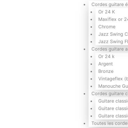
Cordes guitare é
Or 24 K
Maxiflex or 2
Chrome
Jazz Swing 
Jazz Swing F
Cordes guitare 
Or 24 k
Argent
Bronze
Vintageflex (
Manouche Gu
Cordes guitare c
Guitare class
Guitare class
Guitare class
Toutes les corde