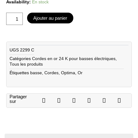
quantité
Availability:
En stock
de
Optima
Ajouter au panier
cordes
OR
24
K
-
UGS
2299 C
basse
Catégories
Cordes en or 24 K pour basses électriques
,
électrique
Tous les produits
5
cordes
Étiquettes
basse
,
Cordes
,
Optima
,
Or
30-
100
Partager
sur