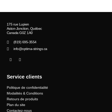
175 rue Lupien
Aston-Jonction, Québec
Canada G0Z 1A0
(819) 695-3554
info@optima-strings.ca
I
I
c
n
o
s
n
t
-
a
Service clients
f
g
a
r
c
a
Politique de confidentialité
e
m
b
Modalités & Conditions
o
o
Retours de produits
k
Plan du site
Contactez-nous