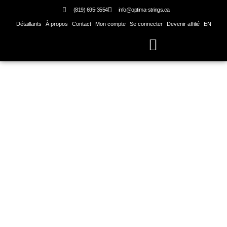
Skip
(819) 695-3554
info@optima-strings.ca
to
Détaillants
À propos
Contact
Mon compte
Se connecter
Devenir affilié
EN
content
Basse électrique