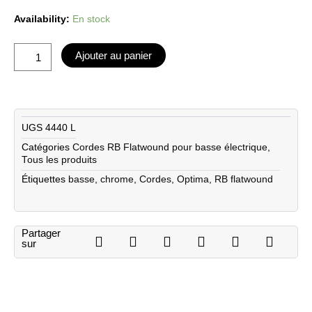
quantité
Availability:
En stock
de
Optima
Ajouter au panier
cordes
RB
Flatwound
Chrome
-
UGS
4440 L
basse
Catégories
Cordes RB Flatwound pour basse électrique
,
électrique
Tous les produits
45-
100
Étiquettes
basse
,
chrome
,
Cordes
,
Optima
,
RB flatwound
Partager
sur