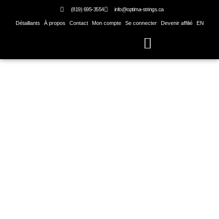
Skip
(819) 695-3554
info@optima-strings.ca
to
Détaillants
À propos
Contact
Mon compte
Se connecter
Devenir affilié
EN
content
Basse électrique