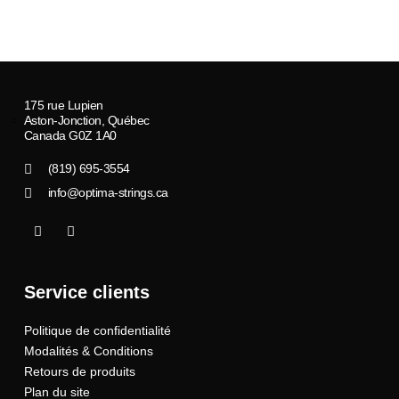
175 rue Lupien
Aston-Jonction, Québec
Canada G0Z 1A0
(819) 695-3554
info@optima-strings.ca
I
I
c
n
o
s
n
t
-
a
Service clients
f
g
a
r
c
a
Politique de confidentialité
e
m
b
Modalités & Conditions
o
o
Retours de produits
k
Plan du site